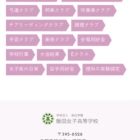
弓道クラブ
邦楽クラブ
吹奏楽クラブ
チアリーディングクラブ
調理クラブ
手芸クラブ
美術クラブ
合唱同好会
学校行事
大会結果
Eクラス
女子高の日常
空手同好会
理科の実験探究
〒395-8528