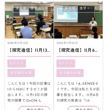
全日制・進学コース
全日制・進学コース
2025年11月13日
2025年11月05日
【探究通信】11月13日探究報告会
【探究通信】11月6日探究報告会
Eクラス
Eクラス
女子高の日常
女子高の日常
こんにちは！今回の記事は
こんにちは！6_SENSEゼ
1から100にするゼミが担
ミです。今回は私たちが記
当します。 11月13日の探
事を担当します。 11月6日
究の授業ではnON-L
の探究の発表は「1か