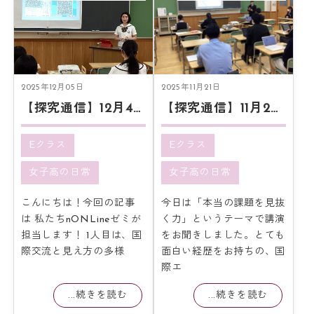
2025年12月05日
2025年11月21日
【探究通信】12月4日 探究報告会
【探究通信】11月20日「本当の課題を見抜く力」とは
Eクラス
Eクラス
女子高の日常
女子高の日常
こんにちは！今回の記事
今日は「本当の課題を見抜
は 私たちnONLineゼミが
く力」というテーマで講演
担当します！ 1人目は、国
をお聞きしました。とても
際交流と見え方の多様
面白い経歴をお持ちの、国
際エ
...続きを読む
...続きを読む