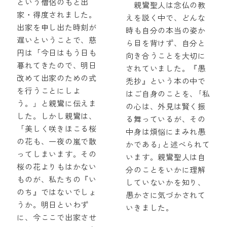
という僧侶のもと出
親鸞聖人は念仏の教
家・得度されました。
えを説く中で、どんな
出家を申し出た時刻が
時も自分の本当の姿か
遅いということで、慈
ら目を背けず、自分と
円は「今日はもう日も
向き合うことを大切に
暮れてきたので、明日
されていました。『愚
改めて出家のための式
禿抄』という本の中で
を行うことにしよ
はご自身のことを、｢私
う。」と親鸞に伝えま
の心は、外見は賢く振
した。しかし親鸞は、
る舞っているが、その
「美しく咲きほこる桜
中身は煩悩にまみれ愚
の花も、一夜の嵐で散
かである｣と述べられて
ってしまいます。その
います。親鸞聖人は自
桜の花よりもはかない
分のことをいかに理解
ものが、私たちの『い
していないかを知り、
のち』ではないでしょ
愚かさに気づかされて
うか。明日といわず
いきました。
に、今ここで出家させ