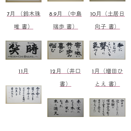
7月 （鈴木珠
8.9月 （中島
10月（土居日
唯 書）
瑞歩 書）
向子 書）
11月
12月 （井口
1月（増田ひ
書）
とえ 書）