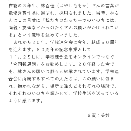
在籍の３年生、林百佳（はやしももか）さんの言葉が
最優秀賞作品に選ばれ、採用されました。当時、林さ
んはこの言葉に「私たちのたった一つのいのちには、
両親・友達などからのたくさんの願いがかけられてい
る」という意味を込めていました。
あれから２０年。学校連合会は今年、結成６０周年
を迎えます。６０周年の記念事業として
１１月２５日に、学校連合会をオンラインでつなぐ
「合同報恩講」をお勤めします。２０年経った今で
も、林さんの願いは脈々と継承されています。学校連
合会に所属するすべての人たちは、この願いに包ま
れ、抱かれながら、場所は違えどそれぞれの場所で、
それぞれのいのちを輝かせて、学校生活を送っている
ように感じます。
文責：美妙