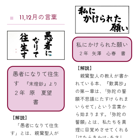
11,12月の言葉
私にかけられた願い
２年 矢澤 心春 書
【解説】
愚者になりて往生
親鸞聖人の教えが書か
す
れている本、『歎異抄』
『末燈鈔』より
の第一章は、｢弥陀の誓
２年 原 夏望
願不思議にたすけられま
書
いらせて｣という言葉か
ら始まります。｢弥陀の
【解説】
誓願｣とは、私たちを真
「愚者になりて往生
理に目覚めさせてくれる
す」とは、親鸞聖人が