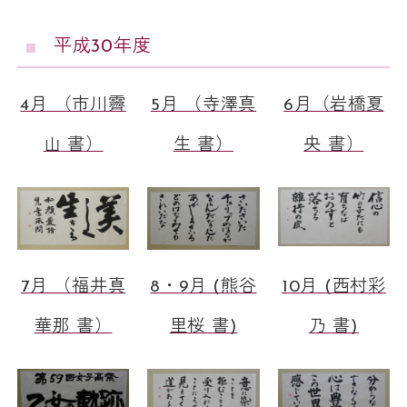
平成30年度
4月 （市川霽
5月 （寺澤真
6月（岩橋夏
山 書）
生 書）
央 書）
7月 （福井真
8・9月 (熊谷
10月 (西村彩
華那 書）
里桜 書)
乃 書)