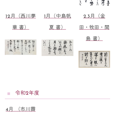
12月（西川夢
1月（中島帆
2.3月（金
華 書）
夏 書）
田・牧田・関
島 書）
令和2年度
4月 （市川霽