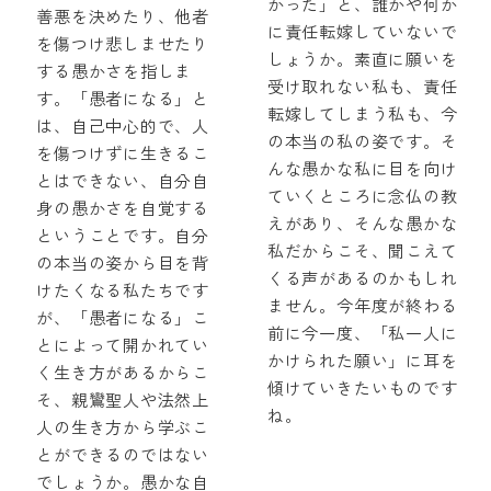
かった」と、誰かや何か
善悪を決めたり、他者
に責任転嫁していないで
を傷つけ悲しませたり
しょうか。素直に願いを
する愚かさを指しま
受け取れない私も、責任
す。「愚者になる」と
転嫁してしまう私も、今
は、自己中心的で、人
の本当の私の姿です。そ
を傷つけずに生きるこ
んな愚かな私に目を向け
とはできない、自分自
ていくところに念仏の教
身の愚かさを自覚する
えがあり、そんな愚かな
ということです。自分
私だからこそ、聞こえて
の本当の姿から目を背
くる声があるのかもしれ
けたくなる私たちです
ません。今年度が終わる
が、「愚者になる」こ
前に今一度、「私一人に
とによって開かれてい
かけられた願い」に耳を
く生き方があるからこ
傾けていきたいものです
そ、親鸞聖人や法然上
ね。
人の生き方から学ぶこ
とができるのではない
でしょうか。愚かな自