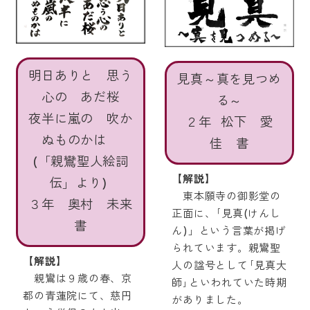
明日ありと 思う
見真
～真を見つめ
心の あだ桜
る～
夜半に嵐の 吹か
２年 松下 愛
ぬものかは
佳 書
(「親鸞聖人絵詞
【解説】
伝」より)
東本願寺の御影堂の
３年 奥村 未来
正面に、｢見真(けんし
書
ん)」という言葉が掲げ
られています。親鸞聖
【解説】
人の諡号として｢見真大
親鸞は９歳の春、京
師｣といわれていた時期
都の青蓮院にて、慈円
がありました。