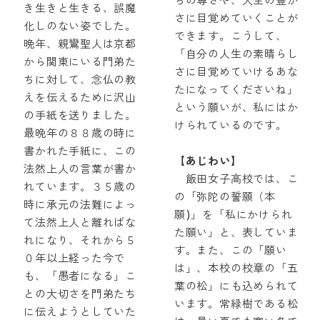
ちの尊さや、人生の豊か
き生きと生きる、誤魔
さに目覚めていくことが
化しのない姿でした。
できます。こうして、
晩年、親鸞聖人は京都
「自分の人生の素晴らし
から関東にいる門弟た
さに目覚めていけるあな
ちに対して、念仏の教
たになってくださいね」
えを伝えるために沢山
という願いが、私にはか
の手紙を送りました。
けられているのです。
最晩年の８８歳の時に
書かれた手紙に、この
【あじわい】
法然上人の言葉が書か
飯田女子高校では、こ
れています。３５歳の
の「弥陀の誓願（本
時に承元の法難によっ
願)」を「私にかけられ
て法然上人と離ればな
た願い」と、表していま
れになり、それから５
す。また、この「願い
０年以上経った今で
は」、本校の校章の「五
も、「愚者になる」こ
葉の松」にも込められて
との大切さを門弟たち
います。常緑樹である松
に伝えようとしていた