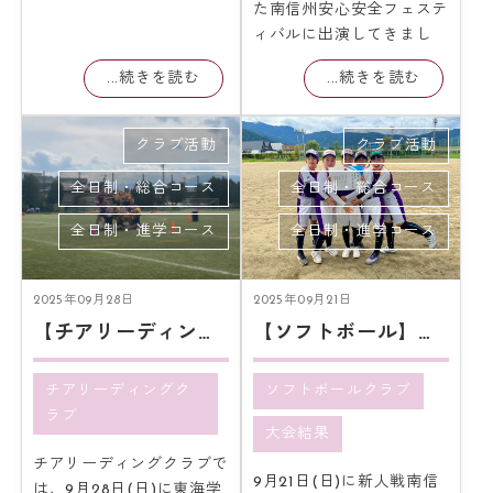
た南信州安心安全フェステ
ィバルに出演してきまし
...続きを読む
...続きを読む
クラブ活動
クラブ活動
全日制・総合コース
全日制・総合コース
全日制・進学コース
全日制・進学コース
2025年09月28日
2025年09月21日
【チアリーディング】アメフト応援
【ソフトボール】新たな挑戦の結果
チアリーディングク
ソフトボールクラブ
ラブ
大会結果
チアリーディングクラブで
9月21日(日)に新人戦南信
は、9月28日(日)に東海学