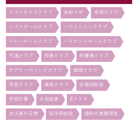
ソフトテニスクラブ
お知らせ
卓球クラブ
ソフトボールクラブ
バドミントンクラブ
バレーボールクラブ
バスケットボールクラブ
弓道クラブ
邦楽クラブ
吹奏楽クラブ
チアリーディングクラブ
調理クラブ
手芸クラブ
美術クラブ
合唱同好会
学校行事
大会結果
Eクラス
女子高の日常
空手同好会
理科の実験探究