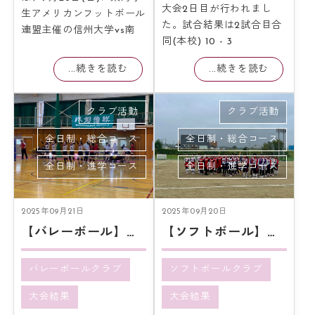
大会2日目が行われまし
生アメリカンフットボール
た。試合結果は2試合目合
連盟主催の信州大学vs南
同(本校) 10 - 3
...続きを読む
...続きを読む
クラブ活動
クラブ活動
全日制・総合コース
全日制・総合コース
全日制・進学コース
全日制・進学コース
2025年09月21日
2025年09月20日
【バレーボール】イイジョらしさ
【ソフトボール】新たな挑戦
バレーボールクラブ
ソフトボールクラブ
大会結果
大会結果