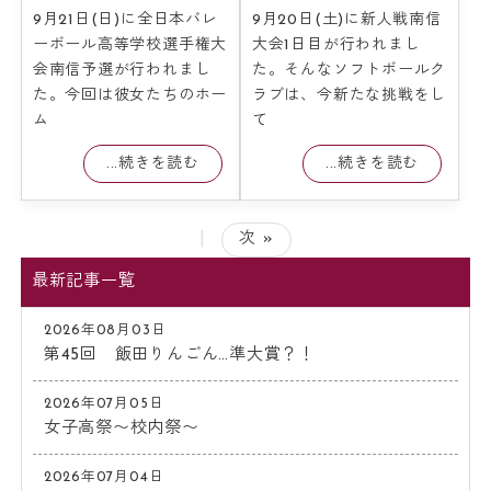
9月21日(日)に全日本バレ
9月20日(土)に新人戦南信
ーボール高等学校選手権大
大会1日目が行われまし
会南信予選が行われまし
た。そんなソフトボールク
た。今回は彼女たちのホー
ラブは、今新たな挑戦をし
ム
て
...続きを読む
...続きを読む
|
次 »
最新記事一覧
2026年08月03日
第45回 飯田りんごん…準大賞？！
2026年07月05日
女子高祭〜校内祭〜
2026年07月04日