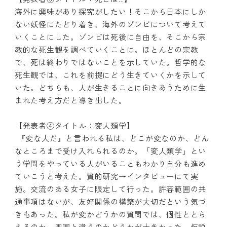
【発表者③タイトル：死とは...】
海外に興味があり探究がしたい！そこから日本にしか
ない妖怪にたどり着き、海外のゾンビについて考えて
いくことにした。ゾンビは死後に自由を、そこから宗
教的な死生観を調べていくことに。ほとんどの宗教
で、死は終わりではないことを示していた。哲学的な
死生観では、これを前提にどう生きていくかを示して
いた。どちらも、人が生きることに向きあうために生
まれた考え方だと導き出した。
【発表者④タイトル：変人類学】
『変な人だ』と言われる私は、どこが変なのか、どん
なところまで受け入れられるのか。「変人類学」とい
う学問をやっている人がいることもわかり自分も進め
ていこうと考えた。質的研究→インタビューにて実
施。交流のある女子に限定して行った。許容範囲の共
通事項はないが、友好関係の構築が大切だという気づ
きもあった。私が変かどうかの質問では、個性ととら