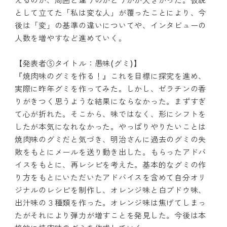
えるのか、周囲と違うのかどうかが大きかった。仮説
として立てた「私は変な人」が覆ったことにより、今
後は「変」の基準の違いについてや、インタビューの
人数を増やすなど進めていく。
【発表者⑤タイトル：愚味(グミ)】
『焼肉味のグミを作る！』これを目標に探究を進め、
実際に昨年グミを作ってみた。しかし、ゼラチンの香
りがきつく思うような結果にならなかった。まずすぎ
て心が折れた。そこから、味ではなく、形にシフトを
したが本気になれなかった。やっぱりやりたいことは
焼肉味のグミだと気づき、明治さんに過去のグミの失
敗をもとにメールを送り動き出した。もらったアドバ
イスをもとに、再レシピを考えた。基本的なグミの作
り方をもとにいただいたアドバイスを含めて自分オリ
ジナルのレシピを制作し、オレンジ味と白ブドウ味、
出汁味の３種類を作った。オレンジ味は焦げてしまっ
たがそれにより弾力が増すことを発見した。今後は本