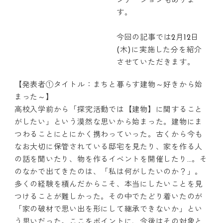
ンテーションもありま
す。
今回の記事では2月12日
(木)に実施した分を紹介
させていただきます。
【発表者①タイトル：まちと暮らす建物～好きから始
まった～】
高校入学前から「探究活動では【建物】に関すること
がしたい」という漠然な思いから始まった。建物にま
つわることにとにかく携わっていった。古くから今も
なお大切に保管されている邸宅を見たり、家を作る人
の話を聞いたり、物を作るイベントを開催したり…。そ
のなかで出てきたのは、「私は何がしたいのか？」。
多くの経験を積んだからこそ、本当にしたいことを見
つけることが難しかった。その中でたどり着いたのが
「家の破材で思い出を形にして継承できないか」とい
う思いだった。ここをポイントに、今後はその対象と