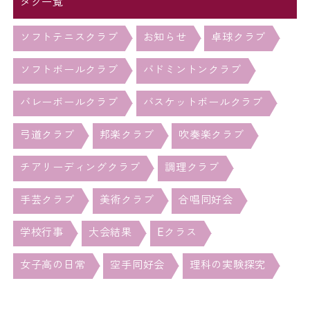
タグ一覧
ソフトテニスクラブ
お知らせ
卓球クラブ
ソフトボールクラブ
バドミントンクラブ
バレーボールクラブ
バスケットボールクラブ
弓道クラブ
邦楽クラブ
吹奏楽クラブ
チアリーディングクラブ
調理クラブ
手芸クラブ
美術クラブ
合唱同好会
学校行事
大会結果
Eクラス
女子高の日常
空手同好会
理科の実験探究