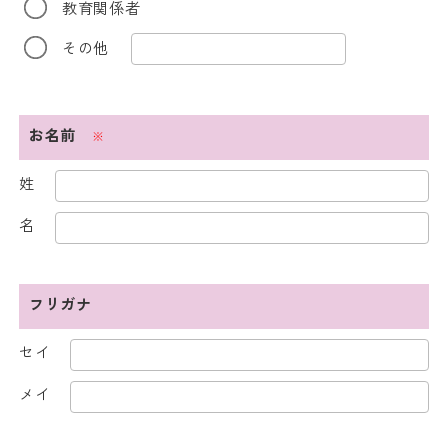
教育関係者
その他
お名前
※
姓
名
フリガナ
セイ
メイ