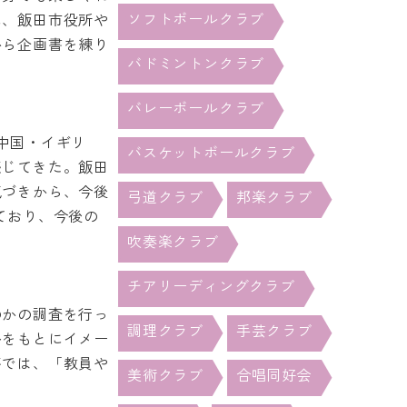
ソフトボールクラブ
に、飯田市役所や
から企画書を練り
バドミントンクラブ
バレーボールクラブ
中国・イギリ
バスケットボールクラブ
感じてきた。飯田
気づきから、今後
弓道クラブ
邦楽クラブ
ており、今後の
吹奏楽クラブ
チアリーディングクラブ
のかの調査を行っ
調理クラブ
手芸クラブ
ルをもとにイメー
答では、「教員や
美術クラブ
合唱同好会