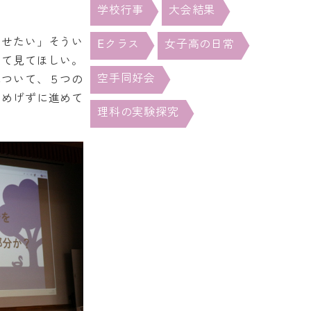
学校行事
大会結果
させたい」そうい
Eクラス
女子高の日常
して見てほしい。
空手同好会
について、５つの
もめげずに進めて
理科の実験探究