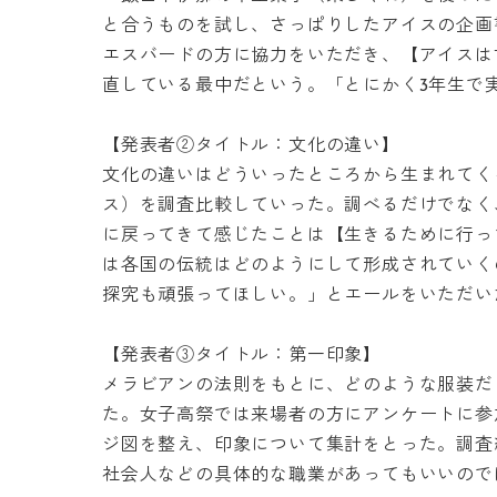
と合うものを試し、さっぱりしたアイスの企画
エスバードの方に協力をいただき、【アイスは
直している最中だという。「とにかく3年生で
【発表者②タイトル：文化の違い】
文化の違いはどういったところから生まれてく
ス）を調査比較していった。調べるだけでなく
に戻ってきて感じたことは【生きるために行っ
は各国の伝統はどのようにして形成されていく
探究も頑張ってほしい。」とエールをいただい
【発表者③タイトル：第一印象】
メラビアンの法則をもとに、どのような服装だ
た。女子高祭では来場者の方にアンケートに参
ジ図を整え、印象について集計をとった。調査
社会人などの具体的な職業があってもいいので