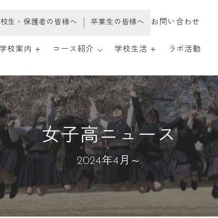
お問い合わせ
在校生・保護者の皆様へ
卒業生の皆様へ
学校案内
コース紹介
学校生活
ラボ活動
学校案内
全日制・総合コース
学校生活
育課程・評価
心の広場
女子高ニュース
職員採用情報
2024年4月～