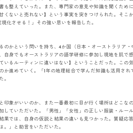
書も整えていった。また、専門家の意見や知識を聞くため
甘くないと売れない】という事実を突きつけられた。そこ
実現化させる！」その強い思いを報告した。
るのかという問いを持ち、4か国（日本・オーストラリア・
、自身でもオーストラリアの語学研修に参加し現地を肌で
ているルーティンに違いはない】ということだった。この
のか進めていく。「1年の地理総合で学んだ知識も活用され
た。
と印象がいいのか、また一番最初に目が行く場所はどこな
加していただいた。「男性」「女性」の正しい服装・ルー
結果では、自身の仮説と結果の違いも見つかった。質疑応
は。」と助言をいただいた。