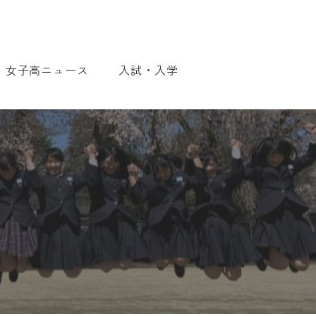
女子高ニュース
入試・入学
入試・入学について
WEB出願について