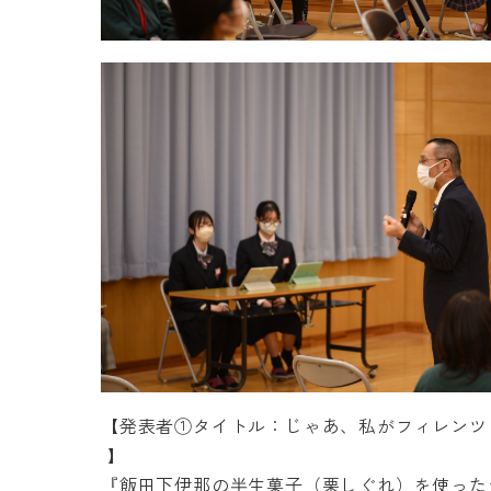
【発表者①タイトル：じゃあ、私がフィレンツ
】
『飯田下伊那の半生菓子（栗しぐれ）を使った