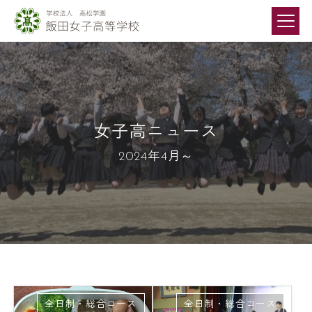
女子高ニュース
2024年4月～
全日制・総合コース
全日制・総合コース