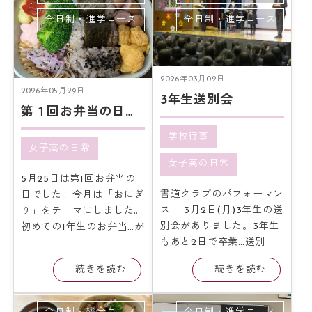
全日制・進学コース
全日制・進学コース
2026年03月02日
2026年05月29日
3年生送別会
第１回お弁当の日「おにぎり」
学校行事
女子高の日常
女子高の日常
5月25日は第1回お弁当の
書道クラブのパフォーマン
日でした。今月は「おにぎ
ス 3月2日(月)3年生の送
り」をテーマにしました。
別会がありました。3年生
初めての1年生のお弁当…が
もあと2日で卒業…送別
...続きを読む
...続きを読む