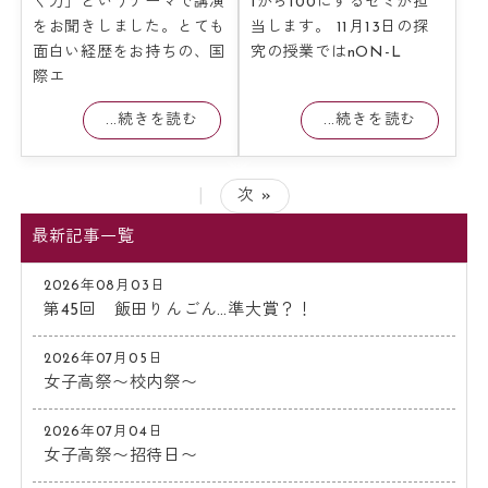
く力」というテーマで講演
1から100にするゼミが担
をお聞きしました。とても
当します。 11月13日の探
面白い経歴をお持ちの、国
究の授業ではnON-L
際エ
...続きを読む
...続きを読む
|
次 »
最新記事一覧
2026年08月03日
第45回 飯田りんごん…準大賞？！
2026年07月05日
女子高祭〜校内祭〜
2026年07月04日
女子高祭〜招待日〜