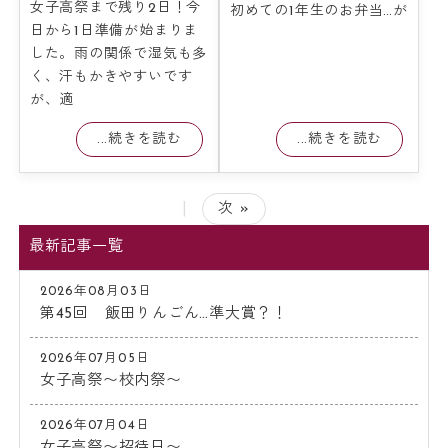
女子高祭まで残り2日！今
初めての1年生のお弁当…が
日から1日準備が始まりま
した。雨の関係で湿気も多
く、汗もかきやすいです
が、適
...続きを読む
...続きを読む
|
次 »
最新記事一覧
2026年08月03日
第45回 飯田りんごん…準大賞？！
2026年07月05日
女子高祭〜校内祭〜
2026年07月04日