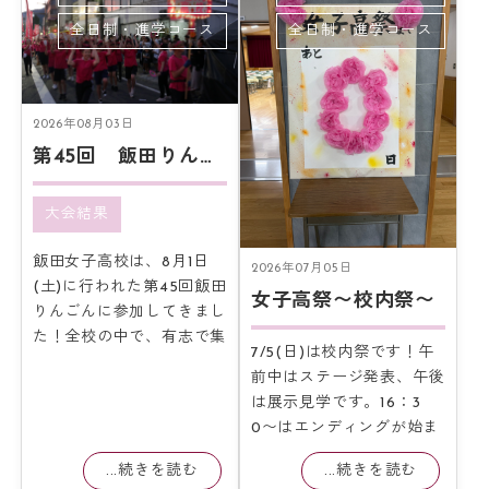
全日制・進学コース
全日制・進学コース
2026年08月03日
第45回 飯田りんごん…準大賞？！
大会結果
飯田女子高校は、8月1日
2026年07月05日
(土)に行われた第45回飯田
女子高祭〜校内祭〜
りんごんに参加してきまし
た！全校の中で、有志で集
7/5(日)は校内祭です！午
前中はステージ発表、午後
は展示見学です。16：3
0〜はエンディングが始ま
...続きを読む
...続きを読む