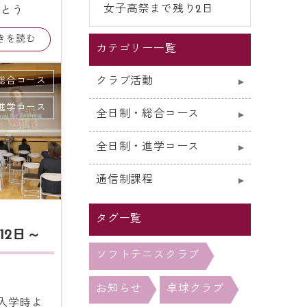
女子高祭まで残り2日
でとう
続きを読む
カテゴリー一覧
クラブ活動
総合コース
進学コース
全日制・総合コース
全日制・進学コース
通信制課程
タグ一覧
12日～
ソフトテニスクラブ
お知らせ
卓球クラブ
入学時よ