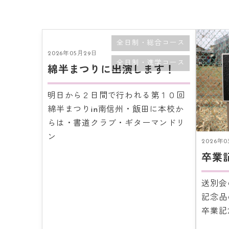
全日制・総合コース
2026年05月29日
全日制・進学コース
綿半まつりに出演します！
明日から２日間で行われる第１０回
綿半まつりin南信州・飯田に本校か
らは・書道クラブ・ギターマンドリ
ン
2026年0
卒業
送別会
記念品
卒業記