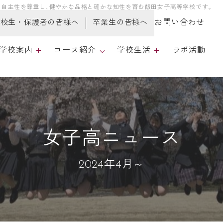
自主性を尊重し､健やかな品格と確かな知性を育む飯田女子高等学校です｡
お問い合わせ
在校生・保護者の皆様へ
卒業生の皆様へ
学校案内
コース紹介
学校生活
ラボ活動
学校案内
全日制・総合コース
学校生活
育課程・評価
心の広場
女子高ニュース
職員採用情報
2024年4月～