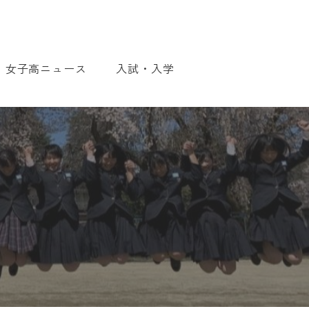
女子高ニュース
入試・入学
入試・入学について
WEB出願について