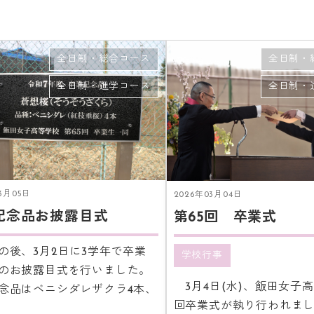
全日制・総合コース
全日制・
全日制・進学コース
全日制・
3月05日
2026年03月04日
記念品お披露目式
第65回 卒業式
の後、3月2日に3学年で卒業
学校行事
のお披露目式を行いました。
3月4日(水)、飯田女子高
念品はベニシダレザクラ4本、
回卒業式が執り行われまし