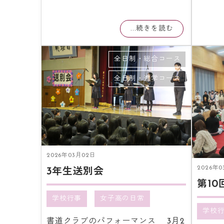
...続きを読む
全日制・総合コース
全日制・進学コース
2026年03月02日
2026年0
3年生送別会
学校行事
女子高の日常
学校
書道クラブのパフォーマンス 3月2