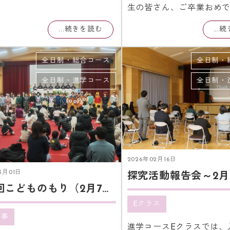
生の皆さん、ご卒業おめ
...続きを読む
...
全日制・総合コース
全日制・
全日制・進学コース
全日制・
2026年02月16日
3月01日
探究活動報告会～2月
第10回こどものもり（2月7日）
Eクラス
行事
進学コースEクラスでは、