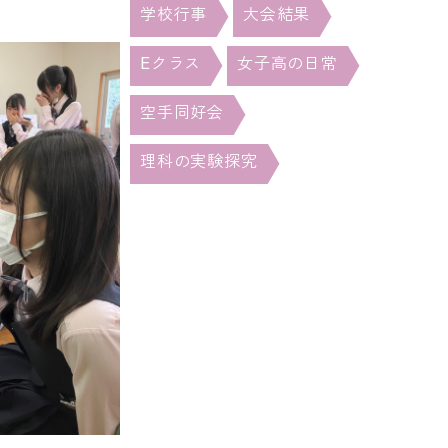
学校行事
大会結果
Eクラス
女子高の日常
空手同好会
理科の実験探究