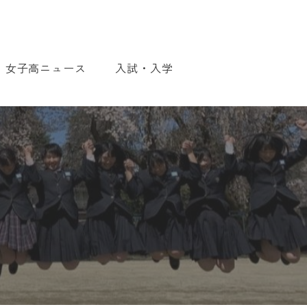
女子高ニュース
入試・入学
入試・入学について
WEB出願について