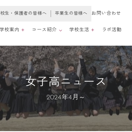
お問い合わせ
在校生・保護者の皆様へ
卒業生の皆様へ
学校案内
コース紹介
学校生活
ラボ活動
学校案内
全日制・総合コース
学校生活
育課程・評価
心の広場
女子高ニュース
職員採用情報
2024年4月～