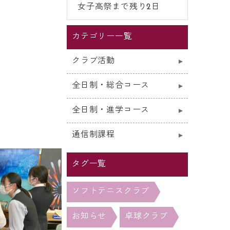
女子高祭まで残り2日
カテゴリー一覧
クラブ活動
全日制・総合コース
全日制・進学コース
通信制課程
タグ一覧
ソフトテニスクラブ
お知らせ
卓球クラブ